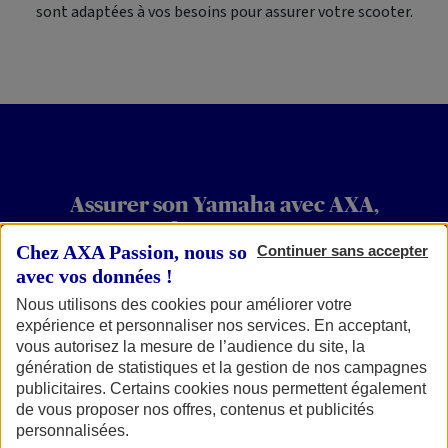
sont adaptées à vos besoins pour assurer votre scooter.
Assurer son
Yamaha avec AXA,
combien ça coûte ?
Chez AXA Passion, nous sommes transparents
Continuer sans accepter
avec vos données !
Le prix pour assurer son scooter Yamaha varie selon les
Nous utilisons des cookies pour améliorer votre
gammes et les modèles. Tmax 530 à 26 €/mois, Xmax 125
expérience et personnaliser nos services. En acceptant,
à 28 €/mois, Nmax 125 à 29 €/mois, Tmax Techmax 560 à
vous autorisez la mesure de l’audience du site, la
71 €/mois : à chaque duo pilote-scooter son tarif et à
génération de statistiques et la gestion de nos campagnes
chacun son choix de packs et d'options. Plutôt que de
publicitaires. Certains cookies nous permettent également
vous donner une longue liste d'exemples de prix pour
de vous proposer nos offres, contenus et publicités
assurer votre scooter Yamaha, voici les éléments à
personnalisées.