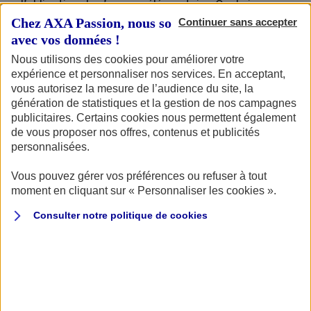
l’obligation de s’assurer élémentaire. Quel niveau
Chez AXA Passion, nous sommes transparents
Continuer sans accepter
de protection choisir ? Que prend en charge
avec vos données !
l’assurance liée à la licence et comment la
Nous utilisons des cookies pour améliorer votre
compléter ? Nous vous aidons à faire le point.
expérience et personnaliser nos services. En acceptant,
vous autorisez la mesure de l’audience du site, la
génération de statistiques et la gestion de nos campagnes
publicitaires. Certains cookies nous permettent également
de vous proposer nos offres, contenus et publicités
Motocross, Enduro : pourquoi une
personnalisées.
assurance au tiers obligatoire pour
tous ?
Vous pouvez gérer vos préférences ou refuser à tout
moment en cliquant sur « Personnaliser les cookies ».
Même si la pratique est très différente des motos
Consulter notre politique de
cookies
classiques, les motos tout-terrain restent
dangereuses pour les autres, sur un circuit de Moto-
club fermé comme sur les chemins en pleine nature.
Le fait que vous la laissiez une bonne partie de l’année au