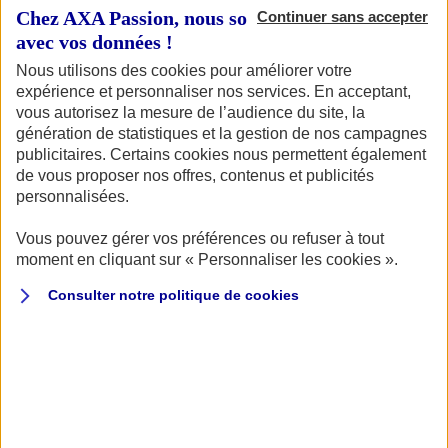
la famille, chez Nicolas Lafargue, qui a pris la suite
Chez AXA Passion, nous sommes transparents
Continuer sans accepter
d’Olivier Thevenin. J’apprécie beaucoup le côté humain,
avec vos données !
le contact sur le long terme, la disponibilité et
Nous utilisons des cookies pour améliorer votre
l’efficacité de mon Agent – en particulier Isabelle, mon
expérience et personnaliser nos services. En acceptant,
contact depuis plus de vingt ans – en cas de besoin.
vous autorisez la mesure de l’audience du site, la
génération de statistiques et la gestion de nos campagnes
publicitaires. Certains cookies nous permettent également
de vous proposer nos offres, contenus et publicités
personnalisées.
D’où vient votre passion pour les 2-roues ?
Vous pouvez gérer vos préférences ou refuser à tout
moment en cliquant sur « Personnaliser les cookies ».
La moto, c’est une vraie
passion
que m’a transmise mon
Consulter notre politique de
cookies
père lorsque j’avais 12 ans. J’ai eu une Yamaha 80 YZ
motocross
à l’âge de 15 ans, puis une Peugeot 103
(mobylette). à partir de l’âge de 18 ans, j’ai toujours
travaillé pour pouvoir me payer les motos dont je rêvais.
J’ai eu une 125 SL
Honda
, avant d’acheter ma première