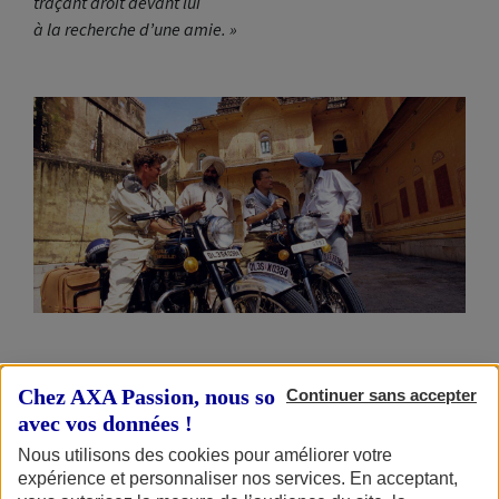
traçant droit devant lui
à la recherche d’une amie. »
A certain spirit of biking
Chez AXA Passion, nous sommes transparents
Continuer sans accepter
avec vos données !
Les mots de Sylvain Tesson sont choisis, autant que
Nous utilisons des cookies pour améliorer votre
vécus. Ce besoin d’écrire sur la moto, l’écrivain l’épanche
expérience et personnaliser nos services. En acceptant,
depuis une vingtaine d’années qu’il roule sur deux ou trois