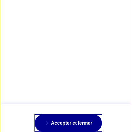
Toutes les dates du championnat
RÉSUMÉ DE L'ÉPREUVE NUMÉRO 3
Visuels : © Courses sur Sable – Xavier Leporcher
AXA PASSION
NOS ASSURANCES
À PROPOS
Accepter et fermer
SUIVRE AXA