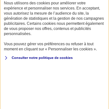
Nous utilisons des cookies pour améliorer votre
marque. Un théâtre exigeant, mettant autant à mal la
expérience et personnaliser nos services. En acceptant,
mécanique des motos que celles des hommes…
vous autorisez la mesure de l’audience du site, la
génération de statistiques et la gestion de nos campagnes
Depuis bientôt 50 ans, rien n’a vraiment changé ; dans
publicitaires. Certains cookies nous permettent également
de vous proposer nos offres, contenus et publicités
les ateliers, les équipes techniques continuent de
personnalisées.
préparer les motos au mieux, travaillant autant la
performance que la fiabilité, dans les salles de sports, les
Vous pouvez gérer vos préférences ou refuser à tout
moment en cliquant sur « Personnaliser les cookies ».
participants en font de même, optimisant au maximum
leurs conditions physiques.
Consulter notre politique de
cookies
Et ce double objectif aura été grandement utile pour
cette ouverture de championnat… Logiquement, cette
saison 2022/2023 du championnat de France des Sables
devait débuter à Berck, dans le Pas-de-Calais. Mais la
préfecture a décidé d’annuler l’évènement à la suite de la
pénurie de carburant qui a frappé le pays début octobre