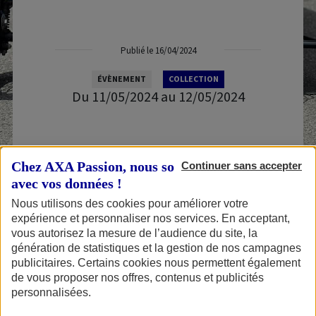
Publié le 16/04/2024
ÉVÈNEMENT
COLLECTION
Du 11/05/2024 au 12/05/2024
Chez AXA Passion, nous sommes transparents
Continuer sans accepter
avec vos données !
L’association Vintage Revival organise du 11 au 12
Nous utilisons des cookies pour améliorer votre
mai 2024 le 7e Vintage Revival Montlhéry, édition
expérience et personnaliser nos services. En acceptant,
spéciale pour le Centenaire de l’Autodrome de
vous autorisez la mesure de l’audience du site, la
génération de statistiques et la gestion de nos campagnes
Linas-Montlhéry.
publicitaires. Certains cookies nous permettent également
de vous proposer nos offres, contenus et publicités
personnalisées.