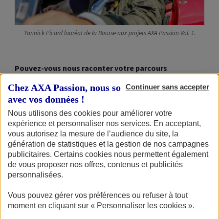
Yannick Picard lauréat de la Bourse aux projets AXA Passion Vol. 1.
Pouvez-vous nous raconter votre parcours
professionnel et ce qui vous a conduit à imaginer ce
Chez AXA Passion, nous sommes transparents
Continuer sans accepter
projet ?
avec vos données !
Nous utilisons des cookies pour améliorer votre
Pour parler plus largement de mon parcours : je vais
expérience et personnaliser nos services. En acceptant,
avoir 61 ans au mois d’octobre. J’ai eu deux carrières
vous autorisez la mesure de l’audience du site, la
génération de statistiques et la gestion de nos campagnes
professionnelles. Une première en tant que militaire
publicitaires. Certains cookies nous permettent également
dans l’armée de l’air, comme motoriste puis enseignant.
de vous proposer nos offres, contenus et publicités
J’ai été affecté sur deux bases : le centre
personnalisées.
d’expérimentation aérien militaire de Mont-de-Marsan
Vous pouvez gérer vos préférences ou refuser à tout
(40), puis la base école de Rochefort (17). Ça m’a permis
moment en cliquant sur « Personnaliser les cookies ».
de participer à des programmes assez intéressants,