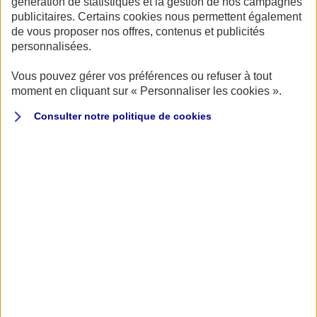
génération de statistiques et la gestion de nos campagnes
Publié le 16/08/2022
publicitaires. Certains cookies nous permettent également
de vous proposer nos offres, contenus et publicités
ÉVÈNEMENT
DEUX-ROUES
personnalisées.
Du 16/09/2022 au 18/09/2022
Vous pouvez gérer vos préférences ou refuser à tout
moment en cliquant sur « Personnaliser les cookies ».
Consulter notre politique de
cookies
Les 16, 17 et 18 septembre prochains, sur le circuit
du Castelet, le Bol d’Or fêtera son 100e
anniversaire.
Cette mythique course internationale moto de vingt-
quatre heures rassemble tous les ans les meilleurs
pilotes du monde. Pour cette édition spéciale, tous les