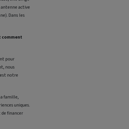
e antenne active
e). Dans les
 et comment
ant pour
nt, nous
 est notre
a famille,
riences uniques.
 de financer