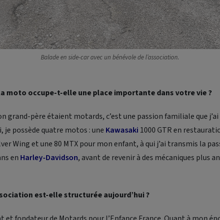
Balade en side-car avec un bénévole de l’association.
la moto occupe-t-elle une place importante dans votre vie ?
 grand-père étaient motards, c’est une passion familiale que j’ai
i, je possède quatre motos : une
Kawasaki
1000 GTR en restauratio
lver Wing et une 80 MTX pour mon enfant, à qui j’ai transmis la pass
ans en
Harley-Davidson
, avant de revenir à des mécaniques plus a
ociation est-elle structurée aujourd’hui ?
nt et fondateur de Motards pour l’Enfance France. Quant à mon épou