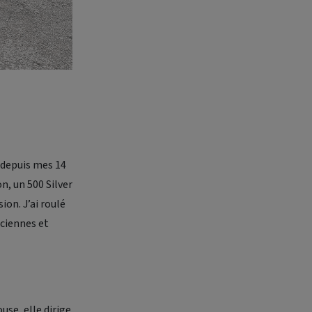
 depuis mes 14
n, un 500 Silver
ion. J’ai roulé
nciennes et
se, elle dirige