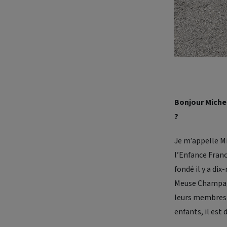
Bonjour Michel
?
Je m’appelle Mi
l’Enfance Franc
fondé il y a di
Meuse Champag
leurs membres v
enfants, il est