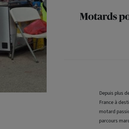
Motards pou
Depuis plus de
France à desti
motard passio
parcours marq