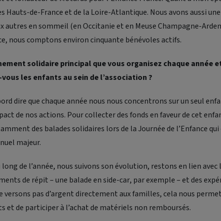
s Hauts-de-France et de la Loire-Atlantique. Nous avons aussi un
ux autres en sommeil (en Occitanie et en Meuse Champagne-Ardenn
e, nous comptons environ cinquante bénévoles actifs.
énement solidaire principal que vous organisez chaque année
ous les enfants au sein de l’association ?
abord dire que chaque année nous nous concentrons sur un seul enf
act de nos actions. Pour collecter des fonds en faveur de cet enfa
mment des balades solidaires lors de la Journée de l’Enfance qui
nuel majeur.
 long de l’année, nous suivons son évolution, restons en lien avec l
ments de répit – une balade en
side-car
, par exemple – et des expé
versons pas d’argent directement aux familles, cela nous permet
 et de participer à l’achat de matériels non remboursés.