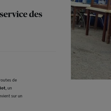
 service des
 routes de
iot
, un
vient sur un