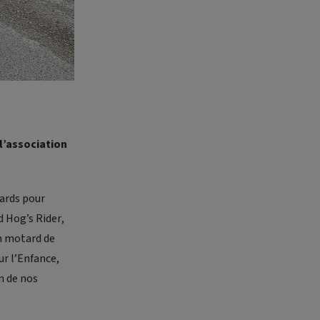
l’association
tards pour
d Hog’s Rider
,
un motard de
 l’Enfance,
n de nos
.