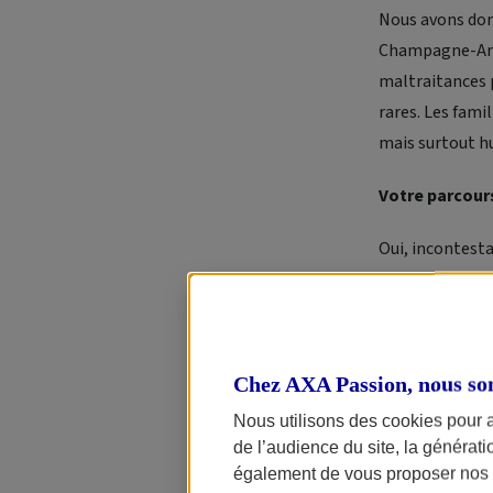
Nous avons donc
Champagne-Arde
maltraitances p
rares. Les fami
mais surtout h
Votre parcours
Oui, incontest
handicapés, pui
2
Blancs
dans le
Nous avons touj
Chez AXA Passion, nous so
besoins spécifi
Nous utilisons des cookies pour 
notre parcours 
de l’audience du site, la générat
réuni les memb
également de vous proposer nos o
naturel.