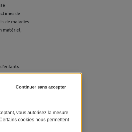
use
ictimes de
nts de maladies
n matériel,
 d’enfants
apillons
Continuer sans accepter
és très tôt aux
 personnelle,
ceptant, vous autorisez la mesure
, nous avons
. Certains cookies nous permettent
. L’élan était