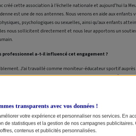
 créé cette association à l’échelle nationale et aujourd’hui la Me
nne est une de nos antennes. Nous venons en aide aux enfants v
hysiques, psychologiques ou sexuelles, ainsi qu’aux enfants attei
lles nous sollicitent directement et nous leur apportons un soutie
umain.
 professionnel a-t-il influencé cet engagement ?
ablement. J’ai travaillé comme moniteur-éducateur sportif auprès
1
s comme surveillant de nuit au sein de l’association APUI
et Les P
 Pas-de-Calais. Mon épouse est aide médico-psychologique.
ours évolué dans le secteur médico-social, ce qui nous a sensibilis
mmes transparents avec vos données !
ques de ces enfants. Il y a eu une convergence entre notre histoire
améliorer votre expérience et personnaliser nos services. En ac
professionnel et la rencontre avec cette antenne locale. Très vite
ion de statistiques et la gestion de nos campagnes publicitaires
res des
Wild Hog’s Rider
pour fonder Motards pour l’Enfance France
ffres, contenus et publicités personnalisées.