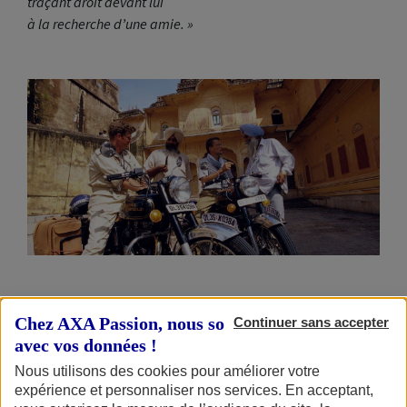
traçant droit devant lui
à la recherche d’une amie. »
A certain spirit of biking
Chez AXA Passion, nous sommes transparents
Continuer sans accepter
avec vos données !
Les mots de Sylvain Tesson sont choisis, autant que
Nous utilisons des cookies pour améliorer votre
vécus. Ce besoin d’écrire sur la moto, l’écrivain l’épanche
expérience et personnaliser nos services. En acceptant,
depuis une vingtaine d’années qu’il roule sur deux ou trois