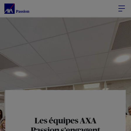
Accéder au Contenu
Accéder au Pied de page
Les équipes AXA
Passion s’engagent