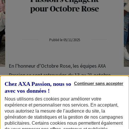
pour Octobre Rose
Publié le 05/11/2025
En l’honneur d’Octobre Rose, les équipes AXA
Passion se sont retrouvées du 13 au 21 octobre
Chez AXA Passion, nous sommes transparents
autour d’un défi créatif et solidaire initié par
AXA
Continuer sans accepter
avec vos données !
Atout Cœur
. Ils ont été nombreux sur ces deux
Nous utilisons des cookies pour améliorer votre
semaines à personnaliser 80 pochettes pour
expérience et personnaliser nos services. En acceptant,
soutenir les femmes touchées par un cancer du
vous autorisez la mesure de l’audience du site, la
génération de statistiques et la gestion de nos campagnes
sein.
publicitaires. Certains cookies nous permettent également