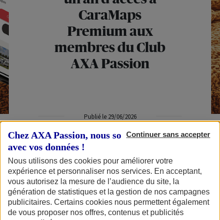
CaraMaps
Premium aux
membres du Club
AXA Passion
Publié le 29/06/2026
Chez AXA Passion, nous sommes transparents
Continuer sans accepter
avec vos données !
Depuis plus de 10 ans,
CaraMaps
accompagne 1,3
Nous utilisons des cookies pour améliorer votre
expérience et personnaliser nos services. En acceptant,
million de voyageurs et rend les escapades des
vous autorisez la mesure de l’audience du site, la
camping-caristes plus simples et plus agréables
génération de statistiques et la gestion de nos campagnes
publicitaires. Certains cookies nous permettent également
grâce à 110 000 lieux référencés en Europe.
de vous proposer nos offres, contenus et publicités