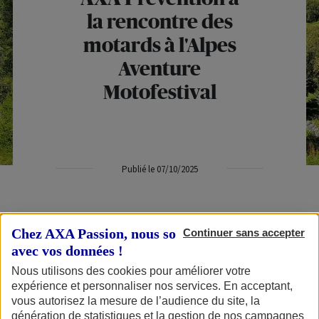
la rencontre des
motards à l'Alpes
Aventure
Motofestival
Publié le 07/10/2025
Lors de ce rendez-vous incontournable prévu le
Chez AXA Passion, nous sommes transparents
Continuer sans accepter
avec vos données !
premier weekend de septembre, les motards ont
Nous utilisons des cookies pour améliorer votre
découvert les dernières nouveautés sur les stands
expérience et personnaliser nos services. En acceptant,
de leurs marques préférées. Au programme, tests
vous autorisez la mesure de l’audience du site, la
génération de statistiques et la gestion de nos campagnes