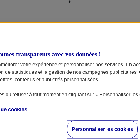
Publié le 11/05/2022
assurances scooter AXA sont personnalisés en fonction de cer
mmes transparents avec vos données !
 que votre profil, votre véhicule ou encore votre région d’ha
améliorer votre expérience et personnaliser nos services. En ac
ion de statistiques et la gestion de nos campagnes publicitaires
ffres, contenus et publicités personnalisées.
s formules et garanties choisies lors de votre souscription perme
s ou refuser à tout moment en cliquant sur « Personnaliser les 
arifs proposés pour votre assurance scooter. Obtenez votre tarif d’
er chez AXA en faisant une
simulation tarifaire gratuite en ligne
.
e de
cookies
Personnaliser les cookies