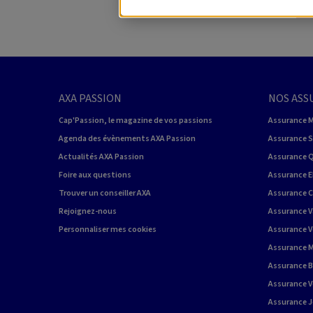
AXA PASSION
NOS ASS
Cap'Passion, le magazine de vos passions
Assurance 
Agenda des évènements AXA Passion
Assurance 
Actualités AXA Passion
Assurance 
Foire aux questions
Assurance E
Trouver un conseiller AXA
Assurance 
Rejoignez-nous
Assurance V
Personnaliser mes cookies
Assurance V
Assurance M
Assurance 
Assurance Vo
Assurance J