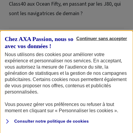
Class40 aux Ocean Fifty, en passant par les J80, qui
sont les navigatrices de demain ?
Chez AXA Passion, nous sommes transparents
Continuer sans accepter
UpWind by MerConcept
avec vos données !
Nous utilisons des cookies pour améliorer votre
expérience et personnaliser nos services. En acceptant,
vous autorisez la mesure de l’audience du site, la
génération de statistiques et la gestion de nos campagnes
publicitaires. Certains cookies nous permettent également
de vous proposer nos offres, contenus et publicités
MerConcept
a lancé
UpWind
en 2024, soutenu par
11th
personnalisées.
Hour Racing
, son sponsor fondateur. Programme de
détection des futurs talents féminins, le but est de
Vous pouvez gérer vos préférences ou refuser à tout
moment en cliquant sur « Personnaliser les cookies ».
composer un équipage exclusivement féminin dans la
classe
Ocean Fifty
. Les lauréates sont formées et
Consulter notre politique de
cookies
accompagnées pour naviguer en multicoque. C’est Anne-