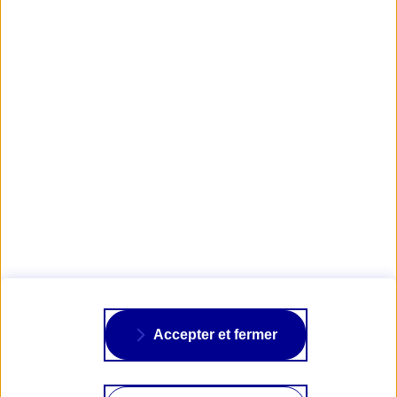
Obtenir mon tarif d'assurance Bateau
Visuels : ©
UpWind by MerConcept
, Mer Connexion, Cap pour Elles avec Engie,
The
famous project CIC
, Le
Women Leading & Sailing Trophy
de la FFVoile
AXA PASSION
NOS ASSURANCES
À PROPOS
Accepter et fermer
SUIVRE AXA