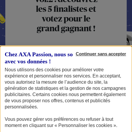
les 5 finalistes et
votez pour le
grand gagnant !
Chez AXA Passion, nous sommes transparents
Continuer sans accepter
Publié le 01/06/2026
avec vos données !
Nous utilisons des cookies pour améliorer votre
expérience et personnaliser nos services. En acceptant,
vous autorisez la mesure de l’audience du site, la
Le moment décisif est arrivé ! Après plusieurs
génération de statistiques et la gestion de nos campagnes
publicitaires. Certains cookies nous permettent également
semaines de mobilisation et plus de 3 000 votes du
de vous proposer nos offres, contenus et publicités
grand public, la Bourse aux projets Vol.2 par AXA
personnalisées.
Passion entre dans sa dernière ligne droite. 5
Vous pouvez gérer vos préférences ou refuser à tout
projets finalistes ont été sélectionnés pour tenter
moment en cliquant sur « Personnaliser les cookies ».