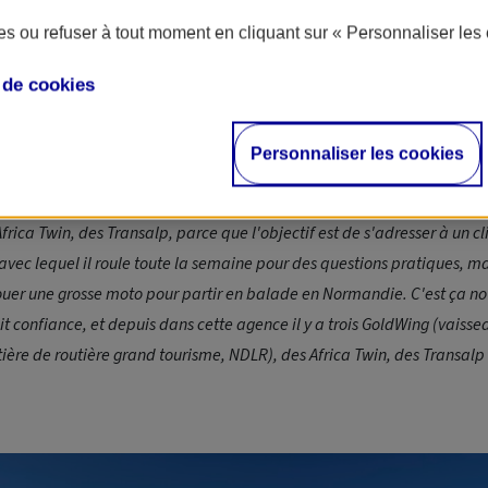
nt un moyen de locomotion que l'on vient chercher, bien plus un ou
s ou refuser à tout moment en cliquant sur « Personnaliser les 
gne Jean-Marc Deletang, fondateur de la société envie2rouler :
aite pas de la mobilité ou de la mise à disposition d'un véhicule pour a
e de
cookies
 c'est vraiment en dernier recours. Nous on s'adresse à des gens qui on
'offrir une escapade avec parfois leur moto rêvée. On leur permet ça. 
Personnaliser les cookies
tre agence avenue de la Grande Armée, le concessionnaire
Honda
av
ait mettre à la location des scooters… Je lui ai dit qu'il fallait plutôt
Africa Twin
, des Transalp, parce que l'objectif est de s'adresser à un c
avec lequel il roule toute la semaine pour des questions pratiques, ma
louer une grosse moto pour partir en balade en Normandie. C'est ça no
ait confiance, et depuis dans cette agence il y a trois
GoldWing
(vaisse
ère de routière grand tourisme,
NDLR
), des
Africa Twin
, des Transalp 