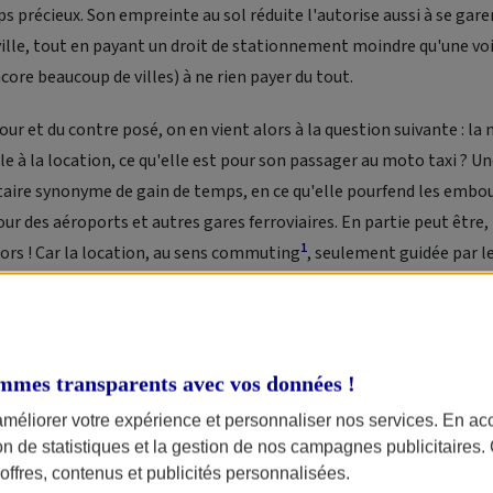
 précieux. Son empreinte au sol réduite l'autorise aussi à se gare
ille, tout en payant un droit de stationnement moindre qu'une voi
re beaucoup de villes) à ne rien payer du tout.
our et du contre posé, on en vient alors à la question suivante : l
lle à la location, ce qu'elle est pour son passager au moto taxi ? U
taire synonyme de gain de temps, en ce qu'elle pourfend les embou
our des aéroports et autres gares ferroviaires. En partie peut être,
1
ors ! Car la location, au sens
commuting
, seulement guidée par le
onstitue pas l'essentiel de l'activité des entreprises de location de
la limite offerte par les capacités de chargement déjà, par le con
ssuré aussi, par le tarif proposé souvent plus élevé que celui d'une
mmes transparents avec vos données !
 surtout, parce que les loueurs moto gardent à l'esprit une chose : 
améliorer votre expérience et personnaliser nos services. En ac
rité des utilisateurs de deux-roues motorisés, la moto même en 
ion de statistiques et la gestion de nos campagnes publicitaires
 et avant tout par passion.
ffres, contenus et publicités personnalisées.