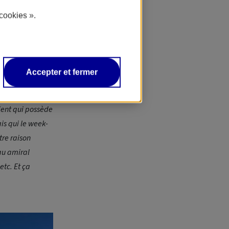
til d'évasion.
cookies ».
« Notre
ller d'un point A
t envie de faire
À Paris, par
Accepter et fermer
ec lequel on
 proposer des
lient qui possède
is qui le week-
tre raison
au amiral
etc. Et ça