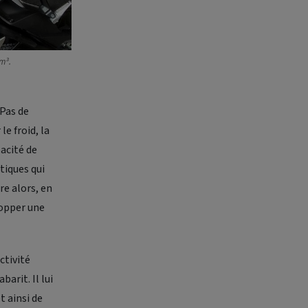
m³.
 Pas de
le froid, la
acité de
tiques qui
re alors, en
lopper une
ctivité
arit. Il lui
t ainsi de