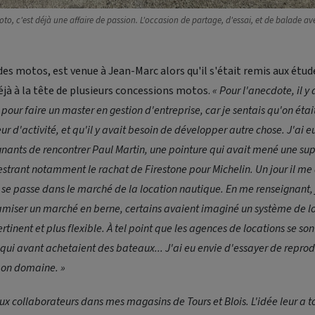
to, c'est déjà une affaire de passion. L'occasion de partage, d'essai, et de balade av
des motos, est venue à Jean-Marc alors qu'il s'était remis aux études
jà à la tête de plusieurs concessions motos.
« Pour l'anecdote, il y 
e pour faire un master en gestion d'entreprise, car je sentais qu'on étai
ur d'activité, et qu'il y avait besoin de développer autre chose. J'ai e
gnants de rencontrer Paul Martin, une pointure qui avait mené une sup
hestrant notamment le rachat de Firestone pour Michelin. Un jour il me
 se passe dans le marché de la location nautique. En me renseignant, 
miser un marché en berne, certains avaient imaginé un système de l
inent et plus flexible. À tel point que les agences de locations se son
 qui avant achetaient des bateaux... J'ai eu envie d'essayer de reprod
mon domaine. »
aux collaborateurs dans mes magasins de Tours et Blois. L'idée leur a to