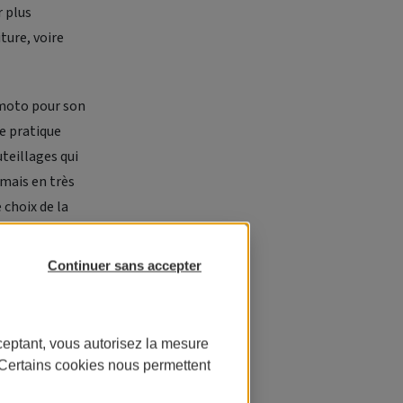
r plus
ture, voire
a moto pour son
ne pratique
teillages qui
 mais en très
 choix de la
 moto.
Continuer sans accepter
fort somme
 automobile
c'est que pour
ceptant, vous autorisez la mesure
location
. Certains cookies nous permettent