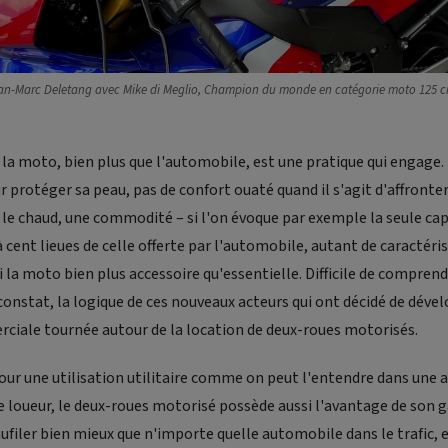
an-Marc Deletang avec Mike di Meglio, Champion du monde en catégorie moto 125 c
, la moto, bien plus que l'automobile, est une pratique qui engage.
 protéger sa peau, pas de confort ouaté quand il s'agit d'affronter 
le chaud, une commodité – si l'on évoque par exemple la seule cap
cent lieues de celle offerte par l'automobile, autant de caractéris
i la moto bien plus accessoire qu'essentielle. Difficile de comprend
 constat, la logique de ces nouveaux acteurs qui ont décidé de déve
rciale tournée autour de la location de deux-roues motorisés.
 pour une utilisation utilitaire comme on peut l'entendre dans une a
loueur, le deux-roues motorisé possède aussi l'avantage de son gab
ufiler bien mieux que n'importe quelle automobile dans le trafic, e