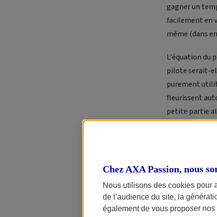
gagner un temps
facilement en v
même (dans enco
L'équation du p
pilote serait-e
purement utili
fleurissent aut
petite partie al
praticité, ne c
Pourquoi ? Par 
toute relatif a
Chez AXA Passion, nous so
encore. Et puis
Nous utilisons des cookies pour 
l'immense majo
de l’audience du site, la générat
s'envisage déjà
également de vous proposer nos o