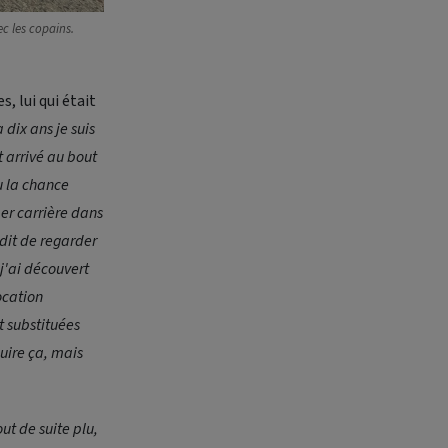
ec les copains.
, lui qui était
a dix ans je suis
t arrivé au bout
u la chance
er carrière dans
 dit de regarder
j'ai découvert
ocation
t substituées
uire ça, mais
ut de suite plu,