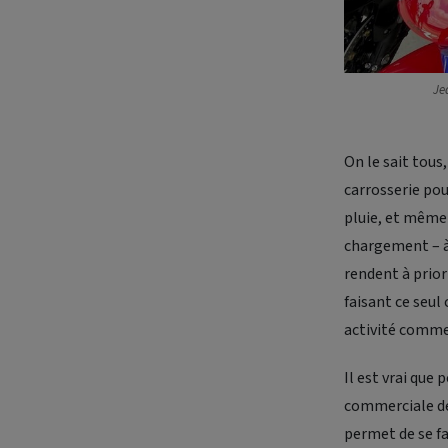
Je
On le sait tous
carrosserie pour
pluie, et même 
chargement – à 
rendent à prior
faisant ce seul
activité comme
Il est vrai que
commerciale de 
permet de se fa