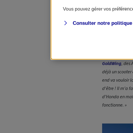
Ce n'est pas ta
Vous pouvez gérer vos préférence
Comme en témoi
entreprise ne tr
Consulter notre politiqu
à un point B, ça
de la moto, de s
exemple dans no
travaille imagin
GoldWing
, des
déjà un scooter 
end va vouloir 
d'être ! Il m'a f
d'Honda en mati
fonctionne. »