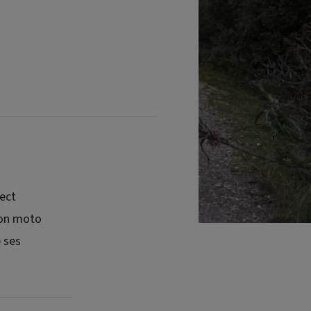
pect
tion moto
e ses