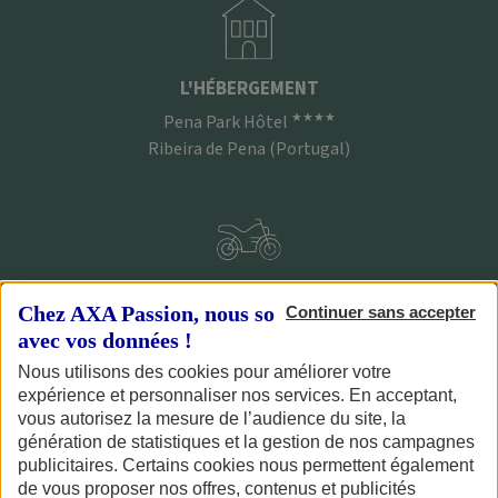
L'HÉBERGEMENT
★★★★
Pena Park Hôtel
Ribeira de Pena (Portugal)
2 JOURS DE ROULAGE
Chez AXA Passion, nous sommes transparents
Continuer sans accepter
2 boucles d'une journée
avec vos données !
au nord de Porto
Nous utilisons des cookies pour améliorer votre
1
(1 excursion supplémentaire avec l'extension de séjour
)
expérience et personnaliser nos services. En acceptant,
vous autorisez la mesure de l’audience du site, la
génération de statistiques et la gestion de nos campagnes
publicitaires. Certains cookies nous permettent également
de vous proposer nos offres, contenus et publicités