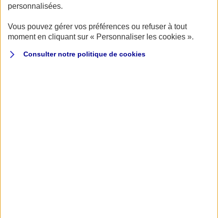
personnalisées.
LE TARIF
Vous pouvez gérer vos préférences ou refuser à tout
À partir de 559 € pour un pilote
moment en cliquant sur « Personnaliser les cookies ».
2
ou passager client AXA Passion
Consulter notre politique de
cookies
Le parcours
Nouvelle édition, nouveau parcours : le rallye