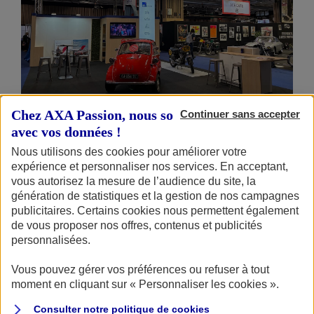
Chez AXA Passion, nous sommes transparents
Continuer sans accepter
avec vos données !
Le stand AXA Passion au salon Rétromobile.
Nous utilisons des cookies pour améliorer votre
expérience et personnaliser nos services. En acceptant,
AXA Passion a réservé pour une trentaine de membres de
vous autorisez la mesure de l’audience du site, la
génération de statistiques et la gestion de nos campagnes
son
Club
une expérience exclusive : une visite privée du
publicitaires. Certains cookies nous permettent également
salon avant l'ouverture au public. Accueillis par
de vous proposer nos offres, contenus et publicités
l'orchestre de la Garde républicaine, ils ont parcouru en
personnalisées.
petit comité les stands emblématiques de Rétromobile,
Vous pouvez gérer vos préférences ou refuser à tout
guidés par un spécialiste des
véhicules de collection
.
moment en cliquant sur « Personnaliser les cookies ».
L'occasion d'admirer de nombreux modèles d'exception
Consulter notre politique de
cookies