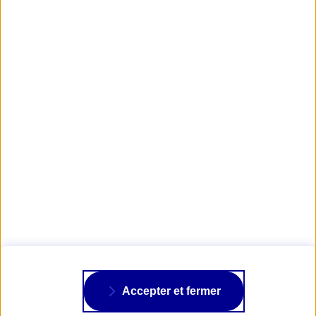
Obtenir un tarif d'assurance Deux-Roues
1
Liberty Rider est une application qui accompagne les motards grâce à des
tracés GPS sécurisés, elle détecte les chutes des motards et alerte les secours
automatiquement.
Visuels : © Photos DR, Youssef Larayedh
AXA PASSION
NOS ASSURANCES
À PROPOS
Accepter et fermer
SUIVRE AXA