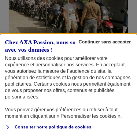
Chez AXA Passion, nous sommes transparents
Continuer sans accepter
avec vos données !
Avant de partir à l'aventure, toutes les motos sont contrôlées par des
Nous utilisons des cookies pour améliorer votre
mécaniciens.
expérience et personnaliser nos services. En acceptant,
vous autorisez la mesure de l’audience du site, la
génération de statistiques et la gestion de nos campagnes
Depuis 40 éditions, c'est cette ligne qui suit
publicitaires. Certains cookies nous permettent également
de vous proposer nos offres, contenus et publicités
l'organisation. Même en 2021, pour pallier à
personnalisées.
l'interdiction de se rassembler, AXA Passion vous a
proposé de revivre le Rallye 2015, « en autonomie » grâce
Vous pouvez gérer vos préférences ou refuser à tout
moment en cliquant sur « Personnaliser les cookies ».
au roadbook et aux tracés GPX, en (re) découvrant le
Périgord. Et 2026 ne dérogera pas à la règle avec un choix
Consulter notre politique de
cookies
de destination qui s'est porté sur le nord du Portugal,